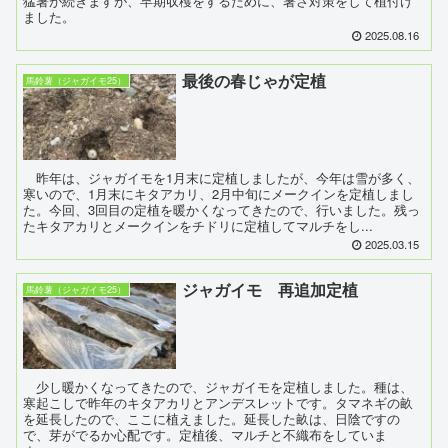
猛暑が続きますが、早期収穫をするために、暑さ対策をして植付け
ました。
2025.08.16
最後の春じゃが定植
馬鈴薯（ジャガイモ25）
昨年は、ジャガイモを1月末に定植しましたが、今年は雪が多く、
寒いので、1月末にキタアカリ、2月中旬にメークインを定植しまし
た。今回、3回目の定植を暖かくなってきたので、行いました。残っ
たキタアカリとメークインをチドリに定植してマルチをし...
2025.03.15
ジャガイモ 再追加定植
馬鈴薯（ジャガイモ25）
少し暖かくなってきたので、ジャガイモを定植しました。種は、
寒起こしで昨年のキタアカリとアンデスレットです。タマネギの畝
を延長したので、ここに植えました。延長した畝は、日陰ですの
で、芽がでるか心配です。定植後、マルチと不織布をしていま