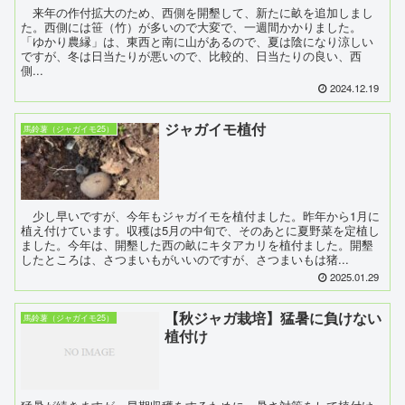
来年の作付拡大のため、西側を開墾して、新たに畝を追加しまし
た。西側には笹（竹）が多いので大変で、一週間かかりました。
「ゆかり農縁」は、東西と南に山があるので、夏は陰になり涼しい
ですが、冬は日当たりが悪いので、比較的、日当たりの良い、西
側...
2024.12.19
ジャガイモ植付
馬鈴薯（ジャガイモ25）
少し早いですが、今年もジャガイモを植付ました。昨年から1月に
植え付けています。収穫は5月の中旬で、そのあとに夏野菜を定植し
ました。今年は、開墾した西の畝にキタアカリを植付ました。開墾
したところは、さつまいもがいいのですが、さつまいもは猪...
2025.01.29
【秋ジャガ栽培】猛暑に負けない
馬鈴薯（ジャガイモ25）
植付け