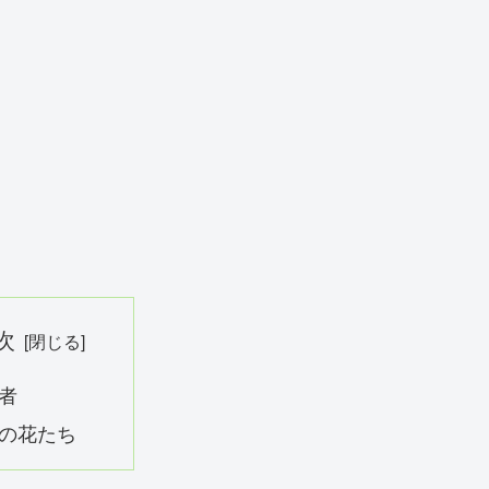
次
者
の花たち