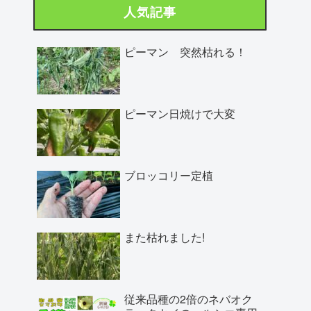
人気記事
ピーマン 突然枯れる！
ピーマン日焼けで大変
ブロッコリー定植
また枯れました!
従来品種の2倍のネバオク