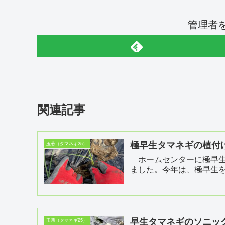
管理者
関連記事
極早生タマネギの植付
玉葱（タマネギ25）
ホームセンターに極早生
ました。今年は、極早生
早生タマネギのソニッ
玉葱（タマネギ25）