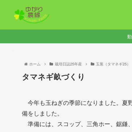
動
ホーム
栽培日誌25年産
玉葱（タマネギ25）
タマネギ畝づくり
今年も玉ねぎの季節になりました。夏野
備をしました。
準備には、スコップ、三角ホー、鋸鎌、