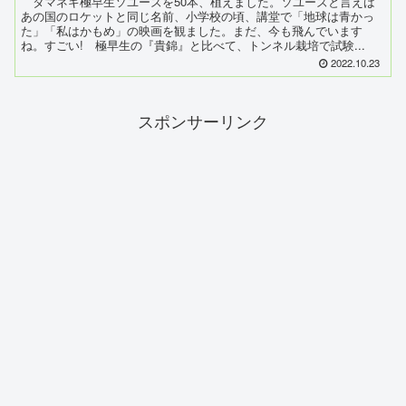
タマネギ極早生ソユーズを50本、植えました。ソユーズと言えば
あの国のロケットと同じ名前、小学校の頃、講堂で「地球は青かっ
た」「私はかもめ」の映画を観ました。まだ、今も飛んでいます
ね。すごい! 極早生の『貴錦』と比べて、トンネル栽培で試験...
2022.10.23
スポンサーリンク