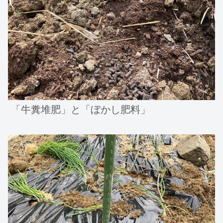
「牛糞堆肥」と「ぼかし肥料」