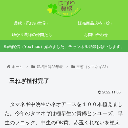
農縁（忍びの世界）
販売商品規格（掟）
ゆかり農縁の仲間たち
お問い合わせ
動画配信（YouTube）始めました。チャンネル登録お願いします。
ホーム
栽培日誌23年産
玉葱（タマネギ23）
玉ねぎ植付完了
2022.11.05
タマネギ中晩生のネオアースを１００本植えまし
た。今年のタマネギは極早生の貴錦とソユーズ、早
生のソニック、中生のOK黄、赤玉くれないを植え