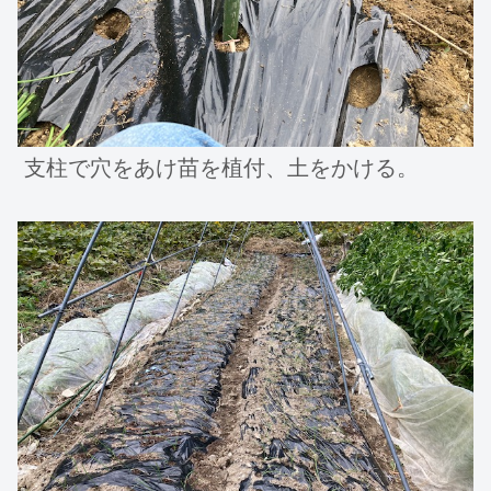
支柱で穴をあけ苗を植付、土をかける。