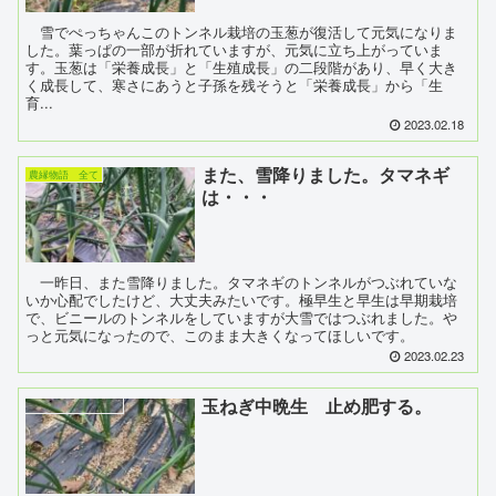
雪でぺっちゃんこのトンネル栽培の玉葱が復活して元気になりま
した。葉っぱの一部が折れていますが、元気に立ち上がっていま
す。玉葱は「栄養成長」と「生殖成長」の二段階があり、早く大き
く成長して、寒さにあうと子孫を残そうと「栄養成長」から「生
育...
2023.02.18
また、雪降りました。タマネギ
農縁物語 全て
は・・・
一昨日、また雪降りました。タマネギのトンネルがつぶれていな
いか心配でしたけど、大丈夫みたいです。極早生と早生は早期栽培
で、ビニールのトンネルをしていますが大雪ではつぶれました。や
っと元気になったので、このまま大きくなってほしいです。
2023.02.23
玉ねぎ中晩生 止め肥する。
玉葱（タマネギ23）