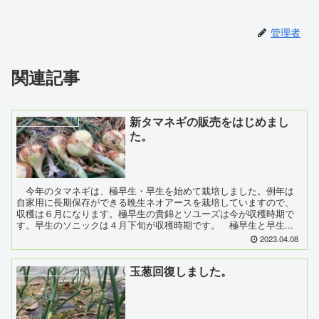
管理者
関連記事
新タマネギの販売をはじめまし
スライダーメニュー
た。
今年のタマネギは、極早生・早生を始めて栽培しました。例年は
自家用に長期保存ができる晩生ネオアースを栽培していますので、
収穫は６月になります。極早生の貴錦とソユーズは今が収穫時期で
す。早生のソニックは４月下旬が収穫時期です。 極早生と早生...
2023.04.08
玉葱回復しました。
玉葱（タマネギ23）