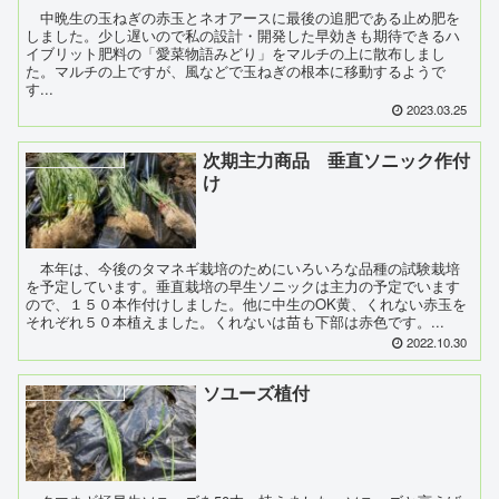
中晩生の玉ねぎの赤玉とネオアースに最後の追肥である止め肥を
しました。少し遅いので私の設計・開発した早効きも期待できるハ
イブリット肥料の「愛菜物語みどり」をマルチの上に散布しまし
た。マルチの上ですが、風などで玉ねぎの根本に移動するようで
す...
2023.03.25
次期主力商品 垂直ソニック作付
玉葱（タマネギ23）
け
本年は、今後のタマネギ栽培のためにいろいろな品種の試験栽培
を予定しています。垂直栽培の早生ソニックは主力の予定でいます
ので、１５０本作付けしました。他に中生のOK黄、くれない赤玉を
それぞれ５０本植えました。くれないは苗も下部は赤色です。...
2022.10.30
ソユーズ植付
玉葱（タマネギ23）