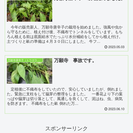
今年の販売新人、万願寺唐辛子の栽培を始めました。強風や虫か
ら守るために、植え付け後、不織布でトンネルをしています。もち
ろん植える前は底面給水でたっぷり水分補給をしてから植え付け。
土づくりと畝の準備は４月３０日にしました。 牛フ...
2023.05.03
万願寺 事故です。
万願寺唐辛子（トウガラシ23）
定植後に不織布をしていたので、安心していましたが、倒れまし
た。緊急に支柱をして脇芽の整理をしました。 一番花より下の葉
っぱや脇芽は切り落として、風通しを良くして、泥はね、虫、病気
を防ぎます。 不織布をした畝 倒れた万...
2023.06.10
スポンサーリンク