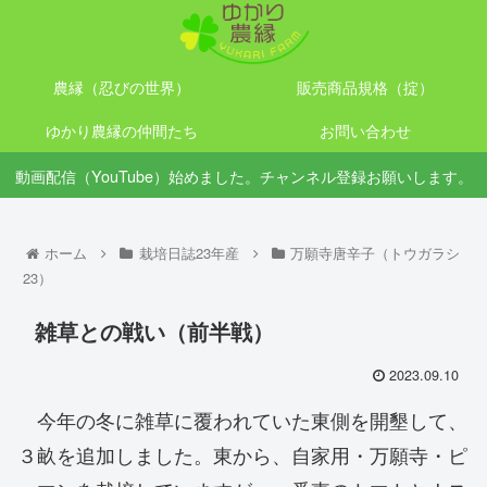
農縁（忍びの世界）
販売商品規格（掟）
ゆかり農縁の仲間たち
お問い合わせ
動画配信（YouTube）始めました。チャンネル登録お願いします。
ホーム
栽培日誌23年産
万願寺唐辛子（トウガラシ
23）
雑草との戦い（前半戦）
2023.09.10
今年の冬に雑草に覆われていた東側を開墾して、
３畝を追加しました。東から、自家用・万願寺・ピ