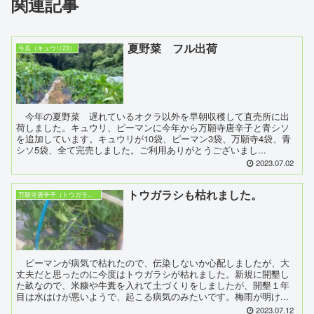
関連記事
夏野菜 フル出荷
弓瓜（キュウリ23）
今年の夏野菜 遅れているオクラ以外を早朝収穫して直売所に出
荷しました。キュウリ、ピーマンに今年から万願寺唐辛子と青シソ
を追加しています。キュウリが10袋、ピーマン3袋、万願寺4袋、青
シソ5袋、全て完売しました。ご利用ありがとうございまし...
2023.07.02
トウガラシも枯れました。
万願寺唐辛子（トウガラシ23）
ピーマンが病気で枯れたので、伝染しないか心配しましたが、大
丈夫だと思ったのに今度はトウガラシが枯れました。新規に開墾し
た畝なので、米糠や牛糞を入れて土づくりをしましたが、開墾１年
目は水はけが悪いようで、起こる病気のみたいです。梅雨が明け...
2023.07.12