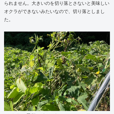
られません。大きいのを切り落とさないと美味しい
オクラができないみたいなので、切り落としまし
た。