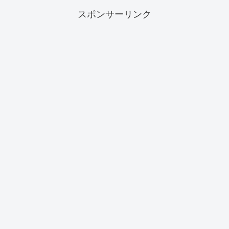
スポンサーリンク