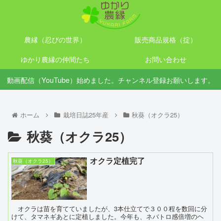
農縁（忍びの世界）
販売商品規格（掟）
ゆかり農縁の仲間たち
お問い合わせ
動画配信（YouTube）始めました。チャンネル登録お願いします。
ホーム
栽培日誌25年産
秋葵（オクラ25）
秋葵（オクラ25）
オクラ定植完了
秋葵（オクラ25）
オクラは苗を育てていましたが、3本仕立てで３００程を数回に分
けて、タマネギあとに定植しました。今年も、ネバトロ感倍増のヘ