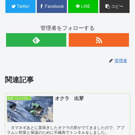
Twitter
Facebook
LINE
コピー
管理者をフォローする
管理者
関連記事
オクラ 出芽
秋葵（オクラ24）
タマネギあとに直蒔きしたオクラの芽がでてきましたので、アブ
ラムシ対策と保温のために不織布でトンネルをしました。