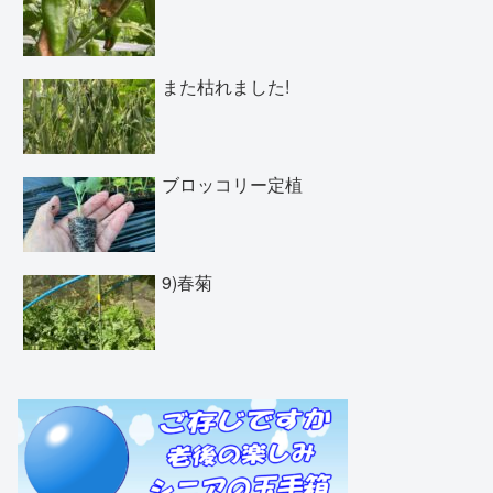
また枯れました!
ブロッコリー定植
9)春菊