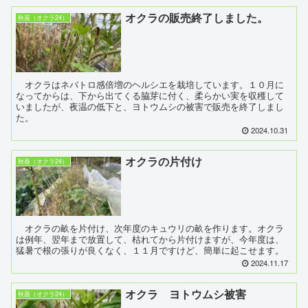
オクラの販売終了しました。
秋葵（オクラ24）
オクラはネバトロ感倍増のヘルシエを栽培しています。１０月に
なってからは、下から出てくる脇芽に付く、柔らかい実を収穫して
いましたが、夜温の低下と、ヨトウムシの被害で販売を終了しまし
た。
2024.10.31
オクラの片付け
秋葵（オクラ24）
オクラの畝を片付け、次年度のキュウリの畝を作ります。オクラ
は例年、翌年まで放置して、枯れてから片付けますが、今年度は、
猛暑で根の張りが良くなく、１１月ですけど、簡単に起こせます。
2024.11.17
オクラ ヨトウムシ被害
秋葵（オクラ24）