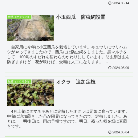
2024.05.14
小玉西瓜 防虫網設置
秋葵（オクラ24）
自家用に今年は小玉西瓜を栽培しています。キュウリにウリハム
シがやってきましたので、西瓜には防虫網をしました。黒マルチを
して、100均のすだれを稲わらのかわりにしています。防虫網は虫を
防ぎますけど、花が咲けば、受精は人工になります。 ...
2024.05.09
オクラ 追加定植
秋葵（オクラ24）
4月上旬にタマネギあとに定植したオクラは元気に育っています。
中旬に追加蒔きした苗が限界になってきたので、定植しました。あ
とは、 明後日は、雨の予報ですので、明日、残った種を畑に直蒔
きです。
2024.05.04