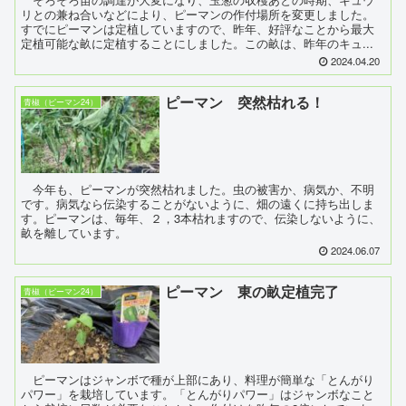
リとの兼ね合いなどにより、ピーマンの作付場所を変更しました。
すでにピーマンは定植していますので、昨年、好評なことから最大
定植可能な畝に定植することにしました。この畝は、昨年のキュ...
2024.04.20
ピーマン 突然枯れる！
青椒（ピーマン24）
今年も、ピーマンが突然枯れました。虫の被害か、病気か、不明
です。病気なら伝染することがないように、畑の遠くに持ち出しま
す。ピーマンは、毎年、２，3本枯れますので、伝染しないように、
畝を離しています。
2024.06.07
ピーマン 東の畝定植完了
青椒（ピーマン24）
ピーマンはジャンボで種が上部にあり、料理が簡単な「とんがり
パワー」を栽培しています。「とんがりパワー」はジャンボなこと